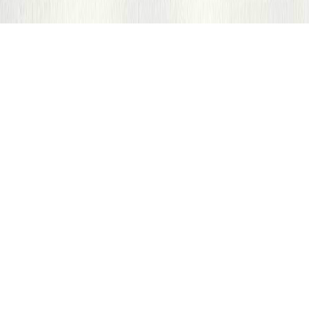
En collaboration avec les équipes d’Action contre la
faim les bénévoles ont réalisé un système de
surveillance automatisée sur des indicateurs d’urgence
et de développement afin d’aider les équipes sur le
terrain.
TAGS
DU 9/1/2020 AU 12/1/2020
TERMINÉ
OUTIL INTERNE
OUTIL POUR LES CITOYENS
PARTENAIRES