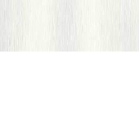
L'Observatoire des Imaginaires est une initiative portée
par l'association Les Shifters en partenariat avec le
Shift Project, visant à établir un état des lieux objectif
des imaginaires liés à la transition écologique dans les