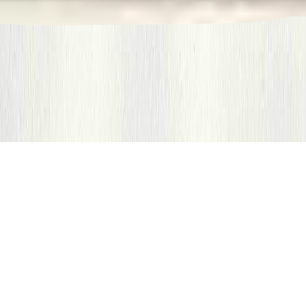
Seuls 3% des consommateurs européens s'estiment
bien informés sur le bien-être des animaux d'élevage.